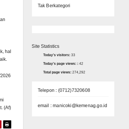
Tak Berkategori
kan
Site Statistics
k, hal
Today's visitors:
33
aik.
Today's page views: :
42
Total page views:
274,292
/2026
Telepon : (0712)7320608
mi
email : manicoki@kemenag.go.id
. (Af)