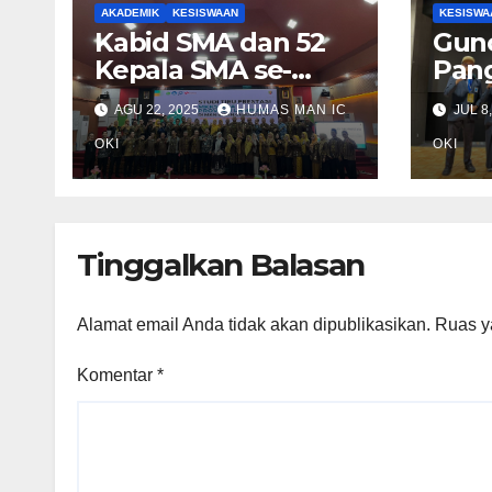
AKADEMIK
KESISWAAN
KESISWA
Kabid SMA dan 52
Gun
Kepala SMA se-
Pan
Provinsi Lampung
Duni
AGU 22, 2025
HUMAS MAN IC
JUL 8
Studi Tiru ke MAN
MAN 
IC OKI
OKI
Lom
OKI
Tinggalkan Balasan
Alamat email Anda tidak akan dipublikasikan.
Ruas y
Komentar
*