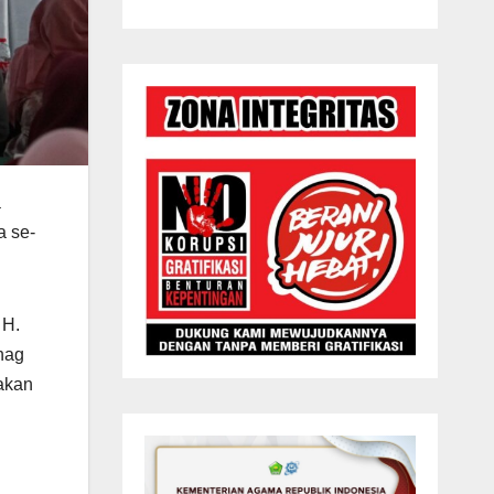
a
a se-
 H.
nag
akan