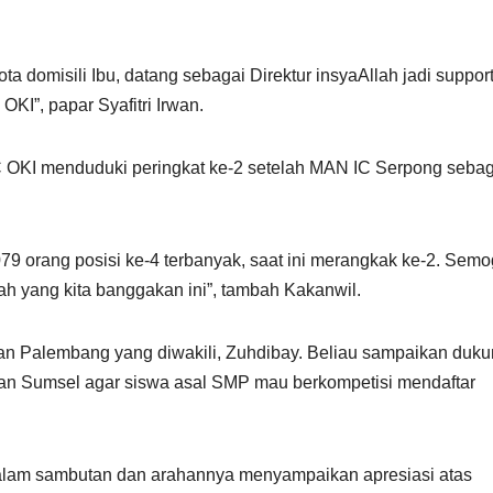
a domisili Ibu, datang sebagai Direktur insyaAllah jadi suppor
KI”, papar Syafitri Irwan.
C OKI menduduki peringkat ke-2 setelah MAN IC Serpong sebag
2.079 orang posisi ke-4 terbanyak, saat ini merangkak ke-2. Semo
ah yang kita banggakan ini”, tambah Kakanwil.
an Palembang yang diwakili, Zuhdibay. Beliau sampaikan duk
n Sumsel agar siswa asal SMP mau berkompetisi mendaftar
dalam sambutan dan arahannya menyampaikan apresiasi atas