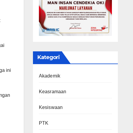
t
ai
Kategori
ga ini
Akademik
Keasramaan
ungan
Kesiswaan
PTK