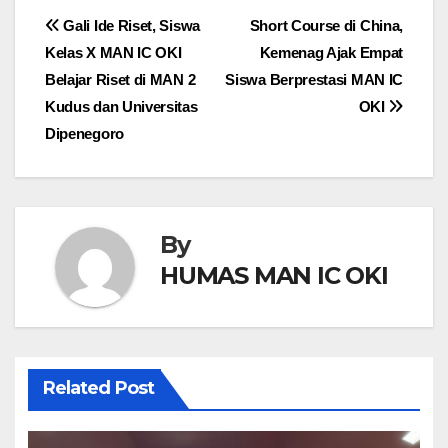
Navigasi
Gali Ide Riset, Siswa
Short Course di China,
Kelas X MAN IC OKI
Kemenag Ajak Empat
pos
Belajar Riset di MAN 2
Siswa Berprestasi MAN IC
Kudus dan Universitas
OKI
Dipenegoro
By
HUMAS MAN IC OKI
Related Post