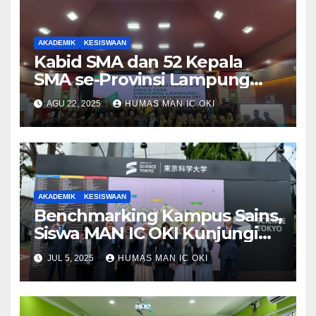
AKADEMIK
KESISWAAN
Kabid SMA dan 52 Kepala
SMA se-Provinsi Lampung
Studi Tiru ke MAN IC OKI
AGU 22, 2025
HUMAS MAN IC OKI
AKADEMIK
KESISWAAN
Benchmarking Kampus Sains,
Siswa MAN IC OKI Kunjungi
Institute of Science Tokyo
JUL 5, 2025
HUMAS MAN IC OKI
Jepang