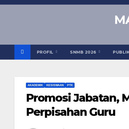
Skip
to
MA
content
PROFIL
SNMB 2026
PUBLI
AKADEMIK
KESISWAAN
PTK
Promosi Jabatan, M
Perpisahan Guru