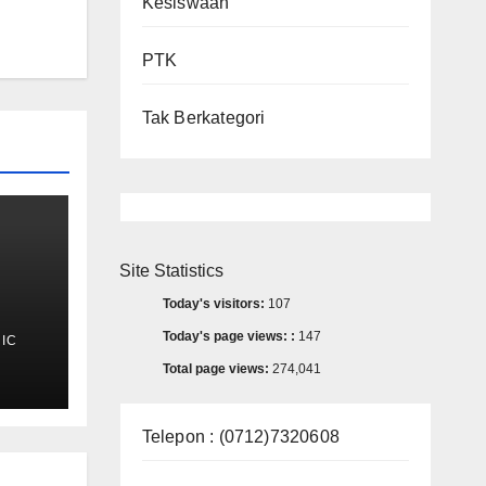
Kesiswaan
PTK
Tak Berkategori
Site Statistics
Today's visitors:
107
I
Today's page views: :
147
IC
te
Total page views:
274,041
o
Telepon : (0712)7320608