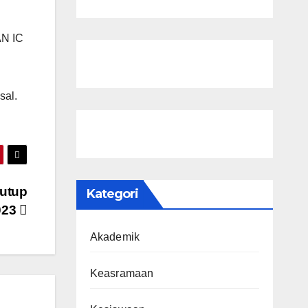
AN IC
sal.
Tutup
Kategori
023
Akademik
Keasramaan