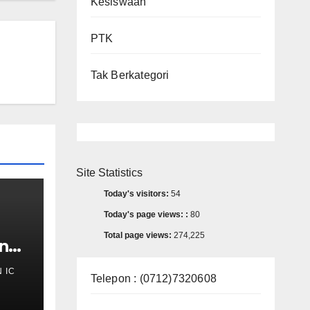
Kesiswaan
PTK
Tak Berkategori
Site Statistics
Today's visitors:
54
Today's page views: :
80
Total page views:
274,225
ung
 MAN
 IC
Telepon : (0712)7320608
26