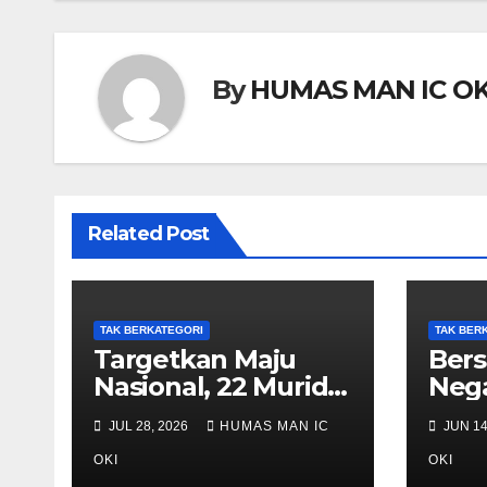
By
HUMAS MAN IC OK
Related Post
TAK BERKATEGORI
TAK BER
Targetkan Maju
Bers
Nasional, 22 Murid
Nega
MAN IC OKI Ikuti
IC O
JUL 28, 2026
HUMAS MAN IC
JUN 14
OSN Provinsi 2026
Meda
OKI
Inte
OKI