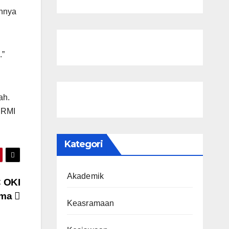
annya
.”
sah.
PRMI
Kategori
Akademik
C OKI
ama
Keasramaan