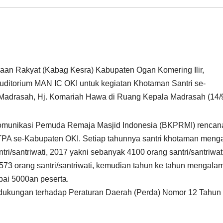
aan Rakyat (Kabag Kesra) Kabupaten Ogan Komering Ilir,
itorium MAN IC OKI untuk kegiatan Khotaman Santri se-
Madrasah, Hj. Komariah Hawa di Ruang Kepala Madrasah (14/9
omunikasi Pemuda Remaja Masjid Indonesia (BKPRMI) rencan
TPA se-Kabupaten OKI. Setiap tahunnya santri khotaman meng
i/santriwati, 2017 yakni sebanyak 4100 orang santri/santriwat
573 orang santri/santriwati, kemudian tahun ke tahun mengalam
pai 5000an peserta.
dukungan terhadap Peraturan Daerah (Perda) Nomor 12 Tahun