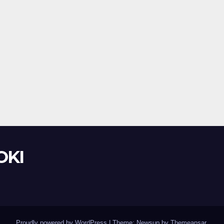
OKI
Proudly powered by WordPress
|
Theme: Newsup by
Themeansar
.