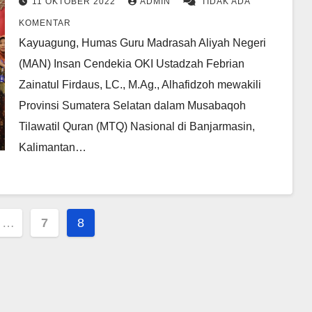
11 OKTOBER 2022
ADMIN
TIDAK ADA
KOMENTAR
Kayuagung, Humas Guru Madrasah Aliyah Negeri
(MAN) Insan Cendekia OKI Ustadzah Febrian
Zainatul Firdaus, LC., M.Ag., Alhafidzoh mewakili
Provinsi Sumatera Selatan dalam Musabaqoh
Tilawatil Quran (MTQ) Nasional di Banjarmasin,
Kalimantan…
i
…
7
8