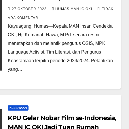
Ini Struktur Lengkapnya
27 OKTOBER 2023
HUMAS MAN IC OKI
TIDAK
ADA KOMENTAR
Kayuagung, Humas—Kepala MAN Insan Cendekia
OKI, Hj. Komariah Hawa, M.Pd. secara resmi
menetapkan dan melantik pengurus OSIS, MPK,
Language Activist, Tim Literasi, dan Pengurus
Keasramaan terpilih periode 2023/2024. Pelantikan
yang…
KESISWAAN
KPU Gelar Nobar Film se-Indonesia,
MAN IC OKI Jadi Tuan Rumah