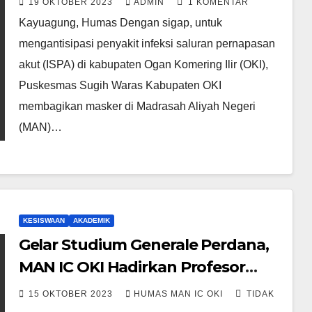
19 OKTOBER 2023
ADMIN
1 KOMENTAR
Kayuagung, Humas Dengan sigap, untuk
mengantisipasi penyakit infeksi saluran pernapasan
akut (ISPA) di kabupaten Ogan Komering Ilir (OKI),
Puskesmas Sugih Waras Kabupaten OKI
membagikan masker di Madrasah Aliyah Negeri
(MAN)…
KESISWAAN
AKADEMIK
Gelar Studium Generale Perdana,
MAN IC OKI Hadirkan Profesor
Lulusan Osaka University
15 OKTOBER 2023
HUMAS MAN IC OKI
TIDAK